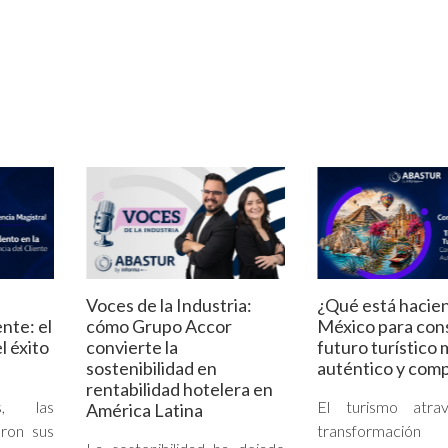
Voces de la Industria:
¿Qué está hacie
ente: el
cómo Grupo Accor
México para cons
l éxito
convierte la
futuro turístico 
sostenibilidad en
auténtico y comp
rentabilidad hotelera en
s, las
El turismo atra
América Latina
ron sus
transformación