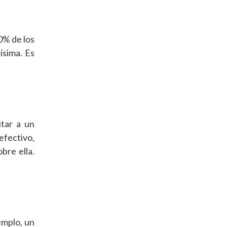
0% de los
ísima. Es
itar a un
efectivo,
bre ella.
emplo, un