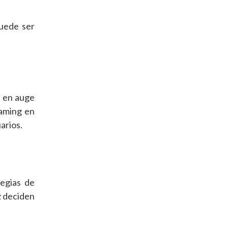
puede ser
a en auge
eaming en
arios.
tegias de
z deciden