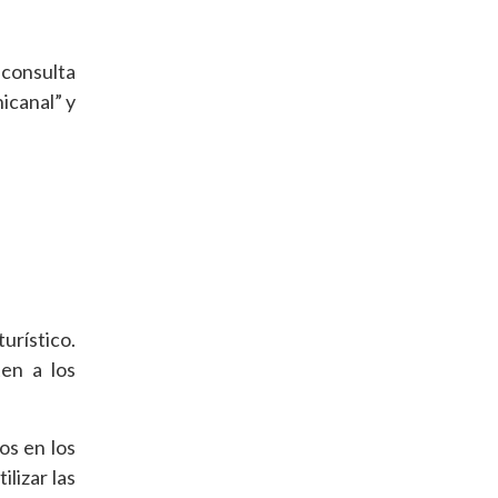
 consulta
icanal” y
urístico.
en a los
os en los
lizar las