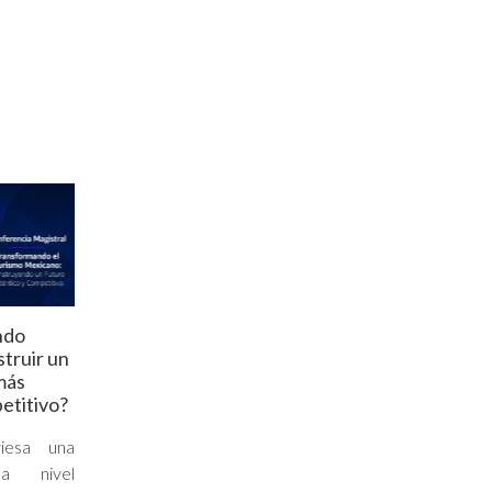
ndo
truir un
más
etitivo?
viesa una
 a nivel