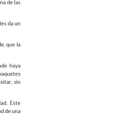
na de las
les da un
de que la
onde haya
 paquetes
itar, sin
dad. Este
tud de una