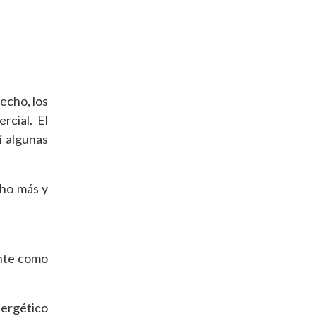
echo, los
rcial. El
í algunas
cho más y
ente como
nergético