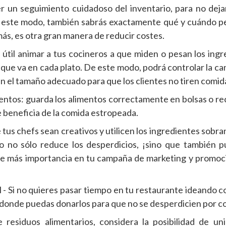
r un seguimiento cuidadoso del inventario, para no deja
e este modo, también sabrás exactamente qué y cuándo pe
más, es otra gran manera de reducir costes.
s útil animar a tus cocineros a que miden o pesan los ingr
que va en cada plato. De este modo, podrá controlar la ca
 el tamaño adecuado para que los clientes no tiren comid
entos: guarda los alimentos correctamente en bolsas o re
 beneficia de la comida estropeada.
 tus chefs sean creativos y utilicen los ingredientes sobra
o no sólo reduce los desperdicios, ¡sino que también 
le más importancia en tu campaña de marketing y promoc
 - Si no quieres pasar tiempo en tu restaurante ideando c
r donde puedas donarlos para que no se desperdicien por c
 residuos alimentarios, considera la posibilidad de un