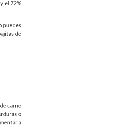
 y el 72%
no puedes
ajitas de
 de carne
erduras o
imentar a