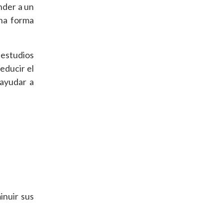
nder a un
una forma
 estudios
educir el
 ayudar a
inuir sus