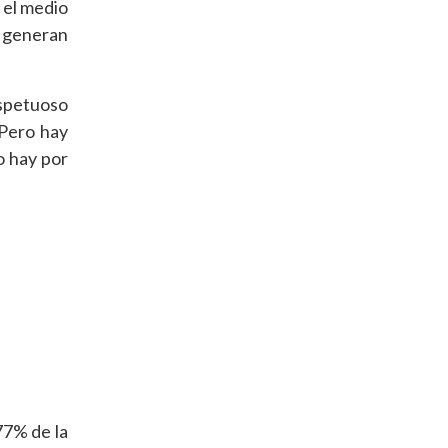
 el medio
, generan
espetuoso
 Pero hay
o hay por
77% de la