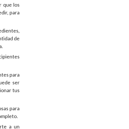
r que los
dir, para
edientes,
ntidad de
a.
cipientes
ntes para
puede ser
ionar tus
osas para
ompleto.
irte a un