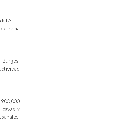
del Arte,
n derrama
o Burgos,
actividad
e 900,000
a cavas y
esanales,