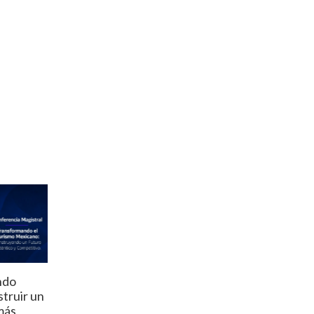
ndo
truir un
más