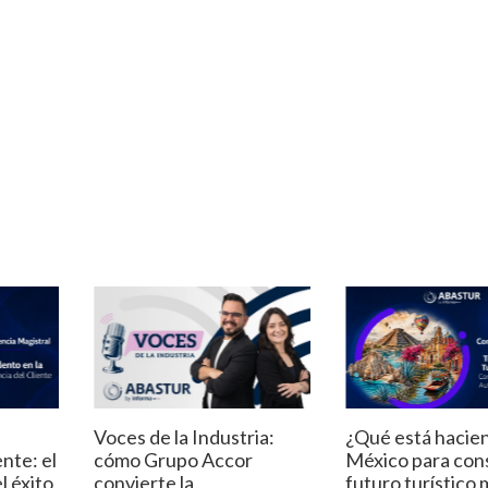
Voces de la Industria:
¿Qué está hacie
ente: el
cómo Grupo Accor
México para cons
l éxito
convierte la
futuro turístico 