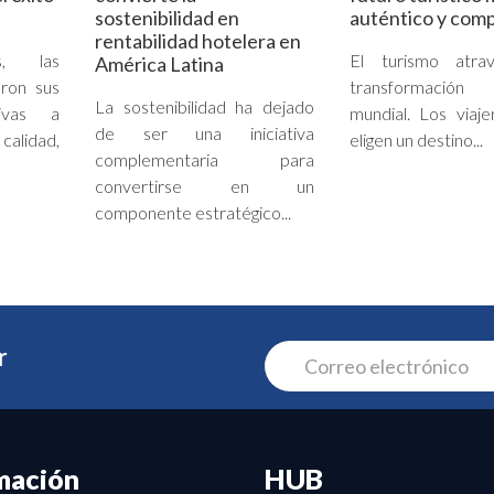
sostenibilidad en
auténtico y comp
rentabilidad hotelera en
s, las
El turismo atra
América Latina
ron sus
transformación
La sostenibilidad ha dejado
tivas a
mundial. Los viaj
de ser una iniciativa
 calidad,
eligen un destino...
complementaria para
convertirse en un
componente estratégico...
r
mación
HUB