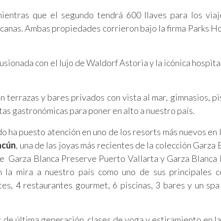
mientras que el segundo tendrá 600 llaves para los via
canas. Ambas propiedades corrieron bajo la firma Parks Ho
fusionada con el lujo de Waldorf Astoria y la icónica hospit
n terrazas y bares privados con vista al mar, gimnasios, pi
as gastronómicas para poner en alto a nuestro país.
 ha puesto atención en uno de los resorts más nuevos en l
ncún
, una de las joyas más recientes de la colección Garza 
e Garza Blanca Preserve Puerto Vallarta y Garza Blanca
n la mira a nuestro país como uno de sus principales 
es, 4 restaurantes gourmet, 6 piscinas, 3 bares y un spa
de última generación, clases de yoga y estiramiento en la