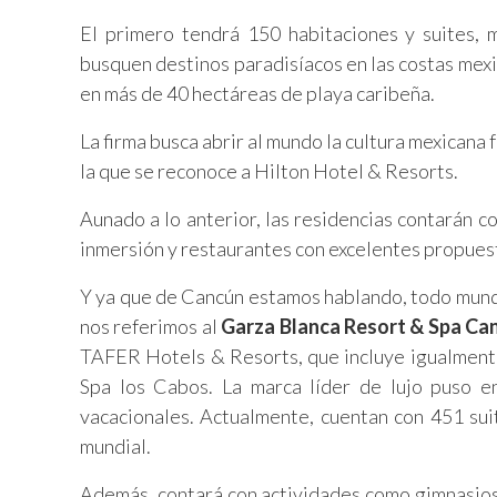
El primero tendrá 150 habitaciones y suites, 
busquen destinos paradisíacos en las costas mexi
en más de 40 hectáreas de playa caribeña.
La firma busca abrir al mundo la cultura mexicana 
la que se reconoce a Hilton Hotel & Resorts.
Aunado a lo anterior, las residencias contarán co
inmersión y restaurantes con excelentes propuest
Y ya que de Cancún estamos hablando, todo mundo
nos referimos al
Garza Blanca Resort & Spa Ca
TAFER Hotels & Resorts, que incluye igualment
Spa los Cabos. La marca líder de lujo puso e
vacacionales. Actualmente, cuentan con 451 suit
mundial.
Además, contará con actividades como gimnasios 