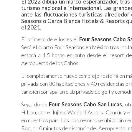
El 2022 dibuja un marco esperanzador, tras d
turismo nacional e internacional. Las gran
ante las fluctuaciones turísticas alrededo
Seasons o Garza Blanca Hotels & Resorts q
el 2021.
El primero de ellos es el
Four Seasons Cabo Sa
Será el cuarto Four Seasons en México tras las l
estará a 1.5 horas en auto desde el resort 
Aeropuerto de los Cabos.
El completamente nuevo complejo residirá en má
privada con 80 habitaciones y 40 residencias pr
también con spa, un club privado de golf y comodi
Seguido de
Four Seasons Cabo San Lucas
, ot
Hilton, con el lujoso Waldorf Astoria Cancún y el
en nuestros país. Los dos resorts se ubicarán ce
Roo, a 10 minutos de distancia del Aeropuerto I