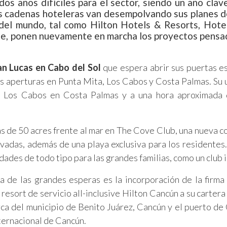
os años difíciles para el sector, siendo un año clav
des cadenas hoteleras van desempolvando sus planes d
r del mundo, tal como Hilton Hotels & Resorts, Hote
ue, ponen nuevamente en marcha los proyectos pensa
n Lucas en Cabo del Sol
que espera abrir sus puertas e
as aperturas en Punta Mita, Los Cabos y Costa Palmas. Su 
de Los Cabos en Costa Palmas y a una hora aproximada 
s de 50 acres frente al mar en The Cove Club, una nueva 
ivadas, además de una playa exclusiva para los residentes
dades de todo tipo para las grandes familias, como un club i
ra de las grandes esperas es la incorporación de la firma
 resort de servicio all-inclusive Hilton Cancún a su cartera
rca del municipio de Benito Juárez, Cancún y el puerto de
nternacional de Cancún.