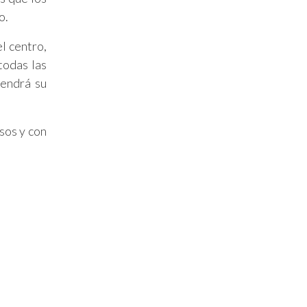
o.
l centro,
todas las
tendrá su
sos y con