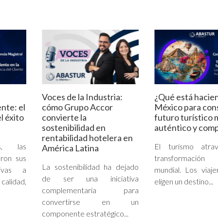
Voces de la Industria:
¿Qué está hacie
ente: el
cómo Grupo Accor
México para cons
l éxito
convierte la
futuro turístico 
sostenibilidad en
auténtico y comp
rentabilidad hotelera en
s, las
El turismo atra
América Latina
ron sus
transformación
La sostenibilidad ha dejado
tivas a
mundial. Los viaj
de ser una iniciativa
 calidad,
eligen un destino...
complementaria para
convertirse en un
componente estratégico...