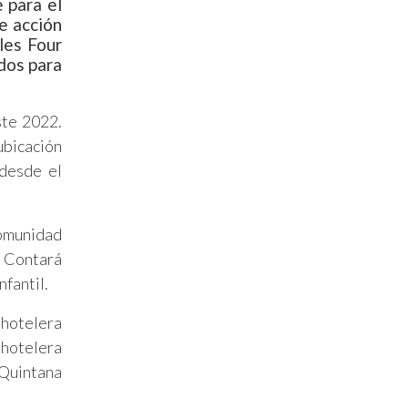
e para el
e acción
les Four
dos para
ste 2022.
ubicación
desde el
comunidad
. Contará
nfantil.
 hotelera
 hotelera
 Quintana