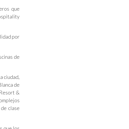
jeros que
spitality
alidad por
scinas de
a ciudad,
Blanca de
 Resort &
complejos
 de clase
s que los