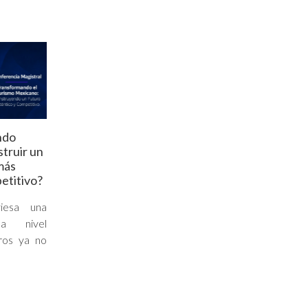
ndo
truir un
más
etitivo?
viesa una
 a nivel
eros ya no