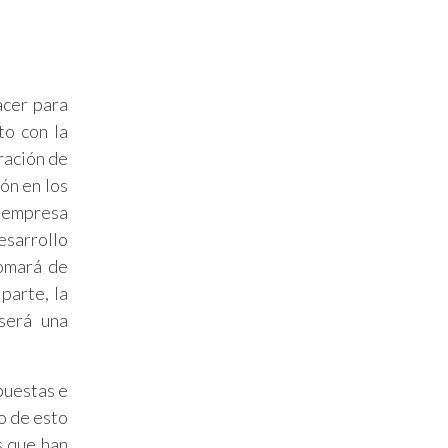
acer para
to con la
ración de
ión en los
a empresa
esarrollo
tomará de
parte, la
 será una
puestas e
o de esto
s que han