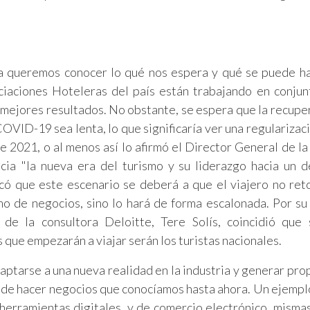
a queremos conocer lo qué nos espera y qué se puede h
ciaciones Hoteleras del país están trabajando en conjun
 mejores resultados. No obstante, se espera que la recupe
 COVID-19 sea lenta, lo que significaría ver una regularizac
e 2021, o al menos así lo afirmó el Director General de l
cia "la nueva era del turismo y su liderazgo hacia un d
licó que este escenario se deberá a que el viajero no re
o de negocios, sino lo hará de forma escalonada. Por su 
 de la consultora Deloitte, Tere Solís, coincidió que
 que empezarán a viajar serán los turistas nacionales.
daptarse a una nueva realidad en la industria y generar pro
a de hacer negocios que conocíamos hasta ahora. Un ejempl
herramientas digitales, y de comercio electrónico, misma