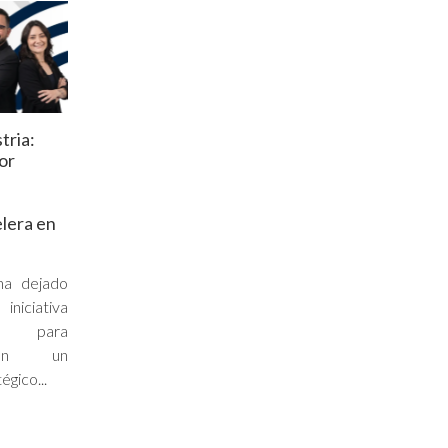
tria:
or
elera en
 ha dejado
iciativa
ia para
 en un
gico...