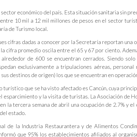
 sector económico del país. Esta situación sanitaria sin pr
tre 10 mil a 12 mil millones de pesos en el sector turíst
ría de Turismo local.
pues cifras dadas a conocer por la Secretaría reportan una 
 la cifra promedio oscila entre el 65 y 67 por ciento. Ademá
s, alrededor de 600 se encuentran cerrados. Siendo solo
edan exclusivamente a tripulaciones aéreas, personal 
 sus destinos de origen) los que se encuentran en operació
o turístico que se ha visto afectado es Cancún, cuya princip
l esparcimiento y la visita de turistas. La Asociación de H
n la tercera semana de abril una ocupación de 2.7% y el 
 del estado.
nal de la Industria Restaurantera y de Alimentos Cond
nformó que 95% los establecimientos afiliados al organi