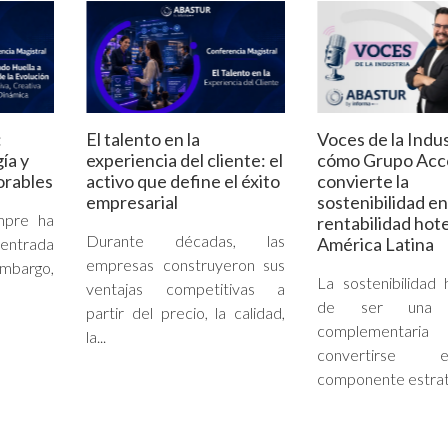
:
El talento en la
Voces de la Indus
ía y
experiencia del cliente: el
cómo Grupo Acc
orables
activo que define el éxito
convierte la
empresarial
sostenibilidad en
empre ha
rentabilidad hot
Durante décadas, las
América Latina
centrada
empresas construyeron sus
embargo,
La sostenibilidad
ventajas competitivas a
de ser una in
partir del precio, la calidad,
complementar
la...
convertirse
componente estraté