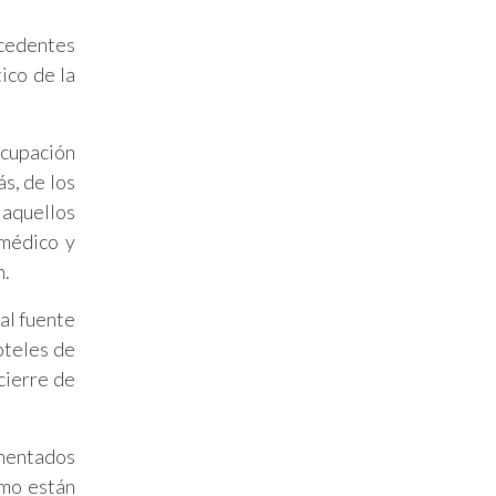
ecedentes
ico de la
ocupación
s, de los
 aquellos
médico y
n.
al fuente
oteles de
cierre de
imentados
smo están