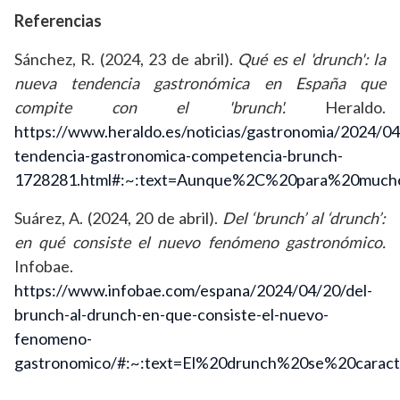
Referencias
Sánchez, R. (2024, 23 de abril).
Qué es el 'drunch': la
nueva tendencia gastronómica en España que
compite con el 'brunch'.
Heraldo.
https://www.heraldo.es/noticias/gastronomia/2024/0
tendencia-gastronomica-competencia-brunch-
1728281.html#:~:text=Aunque%2C%20para%20mu
Suárez, A. (2024, 20 de abril).
Del ‘brunch’ al ‘drunch’:
en qué consiste el nuevo fenómeno gastronómico.
Infobae.
https://www.infobae.com/espana/2024/04/20/del-
brunch-al-drunch-en-que-consiste-el-nuevo-
fenomeno-
gastronomico/#:~:text=El%20drunch%20se%20carac