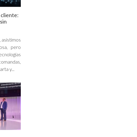
 cliente:
sin
, asistimos
iosa, pero
ecnologías
comandas,
rta y...