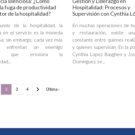
cia silenciosa: ¿Cómo
Gestión y Liderazgo en
la fuga de productividad
Hospitalidad: Procesos y
tor de la hospitalidad?
Supervisión con Cynthia L
ndo de la hospitalidad, la
En muchas operaciones de ho
a en el servicio es la moneda
y restauración, existe un
sa; sin embargo, cada vez más
constante entre quienes reali
s enfrentan un enemigo
y quienes supervisan. En la p
ioso que erosiona la
Cynthia López Bayghen y Jos
dad...
Domínguez, se...
2
3
4
Última ›