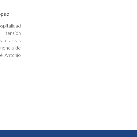
ópez
spitalidad
a tensión
zan tareas
onencia de
é Antonio