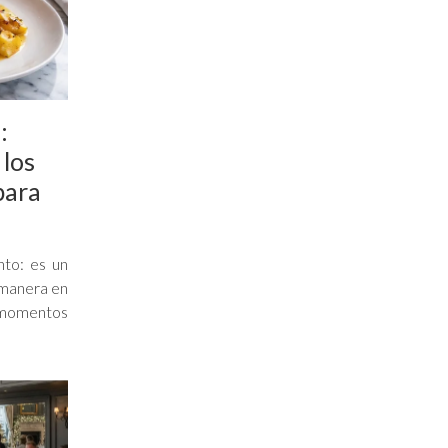
:
 los
para
nto: es un
 manera en
n momentos