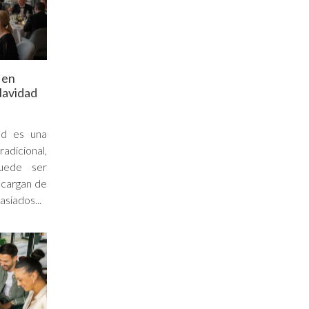
 en
Navidad
ad es una
radicional,
uede ser
ncargan de
asiados...