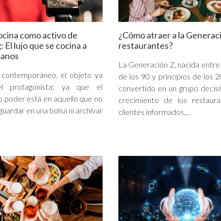
cocina como activo de
¿Cómo atraer a la Generac
 El lujo que se cocina a
restaurantes?
manos
La Generación Z, nacida entr
o contemporáneo, el objeto ya
de los 90 y principios de los 
l protagonista; ya que el
convertido en un grupo decisi
 poder está en aquello que no
crecimiento de los restaura
uardar en una bolsa ni archivar
clientes informados,...