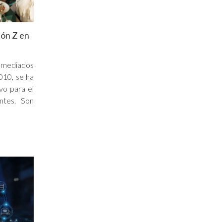
ión Z en
e mediados
2010, se ha
vo para el
ntes. Son