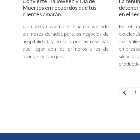
Convierte Halloween y Día de
La renun
Muertos en recuerdos que tus
detener 
clientes amarán
en el sec
Octubre y noviembre se han convertido
En el mu
en meses dorados para los negocios de
excelenci
hospitalidad; y no solo por las reservas
más valio
que llegan con los primeros aires de
empresa
otoño, sino porque...
silenc
productivi
1